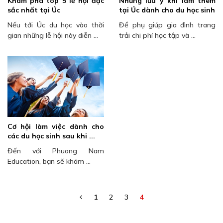
Khám phá top 5 lễ hội đặc
Những lưu ý khi làm thêm
sắc nhất tại Úc
tại Úc dành cho du học sinh
Nếu tới Úc du học vào thời
Để phụ giúp gia đình trang
gian những lễ hội này diễn ...
trải chi phí học tập và ...
Cơ hội làm việc dành cho
các du học sinh sau khi ...
Đến với Phuong Nam
Education, bạn sẽ khám ...
1
2
3
4